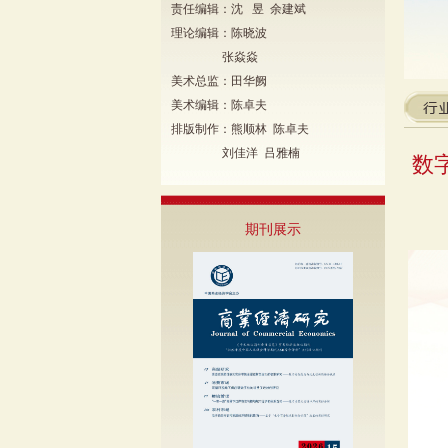
责任编辑：沈 昱 余建斌
理论编辑：陈晓波
张焱焱
美术总监：田华阙
美术编辑：陈卓夫
排版制作：熊顺林 陈卓夫
刘佳洋 吕雅楠
数
期刊展示