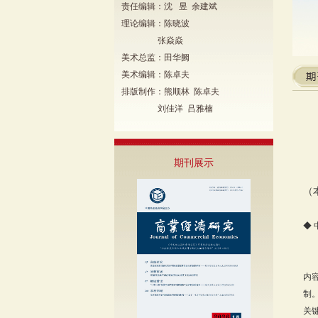
责任编辑：沈 昱 余建斌
理论编辑：陈晓波
张焱焱
美术总监：田华阙
美术编辑：陈卓夫
排版制作：熊顺林 陈卓夫
刘佳洋 吕雅楠
期刊展示
（
◆
内
制
关