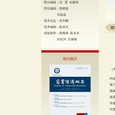
责任编辑：沈 昱 余建斌
理论编辑：陈晓波
张焱焱
美术总监：田华阙
美术编辑：陈卓夫
排版制作：熊顺林 陈卓夫
刘佳洋 吕雅楠
期刊展示
（
内
着
面
放
关
中图