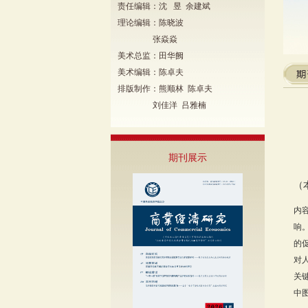
责任编辑：沈 昱 余建斌
理论编辑：陈晓波
张焱焱
美术总监：田华阙
美术编辑：陈卓夫
排版制作：熊顺林 陈卓夫
刘佳洋 吕雅楠
期刊展示
（
内
响
的
对
关
中图