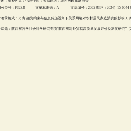
键词：融资约束；信息传递；关系网络；农村居民家庭消费
分类号：F323.8 文献标识码：A 文章编号：2095-9397（2024）15-0044-0
著录格式：万青.融资约束与信息传递视角下关系网络对农村居民家庭消费的影响[J].商业经
课题：陕西省哲学社会科学研究专项“陕西省对外贸易高质量发展评价及测度研究”（2023