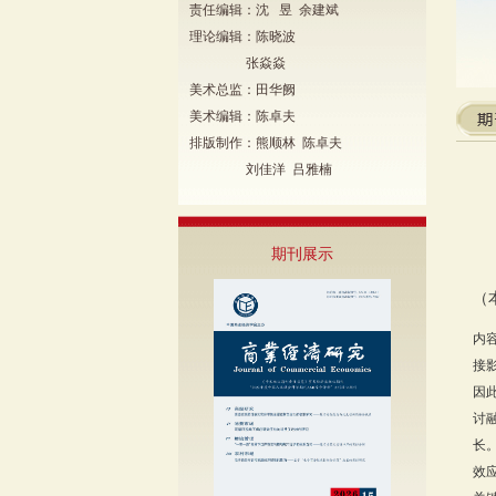
责任编辑：沈 昱 余建斌
理论编辑：陈晓波
张焱焱
美术总监：田华阙
美术编辑：陈卓夫
排版制作：熊顺林 陈卓夫
刘佳洋 吕雅楠
期刊展示
（
内
接
因
讨
长
效