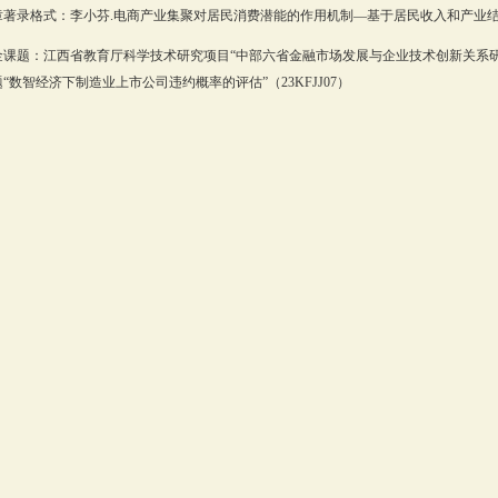
著录格式：李小芬.电商产业集聚对居民消费潜能的作用机制—基于居民收入和产业结构的中介
金课题：江西省教育厅科学技术研究项目“中部六省金融市场发展与企业技术创新关系研究”
“数智经济下制造业上市公司违约概率的评估”（23KFJJ07）