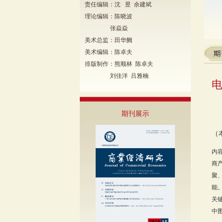
责任编辑：沈 昱 余建斌
理论编辑：陈晓波
张焱焱
美术总监：田华阙
美术编辑：陈卓夫
排版制作：熊顺林 陈卓夫
刘佳洋 吕雅楠
期刊展示
（
内
商
聚
能
关
中图