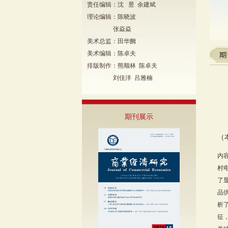
责任编辑：沈 昱 余建斌
理论编辑：陈晓波
张焱焱
美术总监：田华阙
美术编辑：陈卓夫
排版制作：熊顺林 陈卓夫
刘佳洋 吕雅楠
期刊展示
（
内
村
了
品
析
征