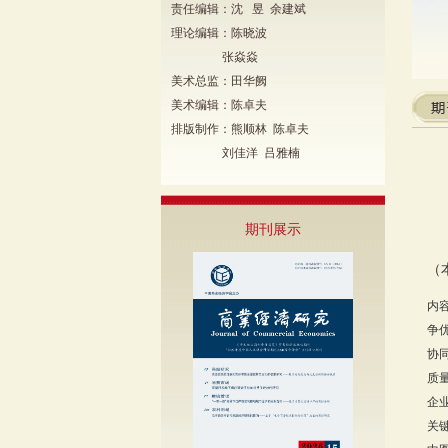
责任编辑：沈 昱 余建斌
理论编辑：陈晓波
张焱焱
美术总监：田华阙
美术编辑：陈卓夫
排版制作：熊顺林 陈卓夫
刘佳洋 吕雅楠
期刊展示
（
内
争
协
质
企
关