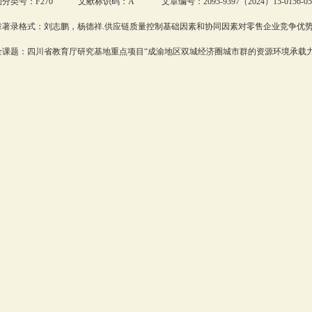
分类号：F270 文献标识码：A 文章编号：2095-9397（2024）15-0156-05
著录格式：刘志鹏，杨德祥.供应链质量控制基础因素和协同因素对零售企业竞争优势的影响机制
课题：四川省教育厅研究基地重点项目“成渝地区双城经济圈城市群的资源环境承载力综合评价