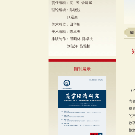
责任编辑：沈 昱 余建斌
理论编辑：陈晓波
张焱焱
美术总监：田华阙
美术编辑：陈卓夫
排版制作：熊顺林 陈卓夫
刘佳洋 吕雅楠
期刊展示
（
内
费
的
数
旅