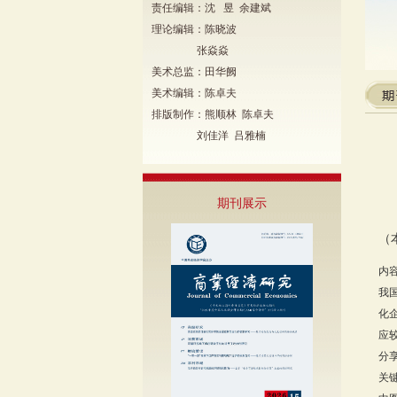
责任编辑：沈 昱 余建斌
理论编辑：陈晓波
张焱焱
美术总监：田华阙
美术编辑：陈卓夫
排版制作：熊顺林 陈卓夫
刘佳洋 吕雅楠
期刊展示
（
内
我
化
应
分
关