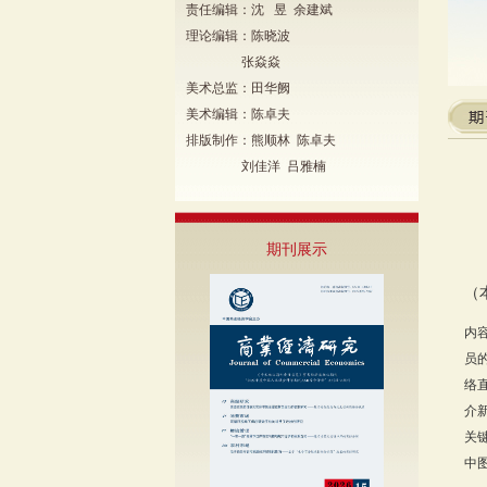
责任编辑：沈 昱 余建斌
理论编辑：陈晓波
张焱焱
美术总监：田华阙
美术编辑：陈卓夫
排版制作：熊顺林 陈卓夫
刘佳洋 吕雅楠
期刊展示
（
内
员
络
介
关
中图