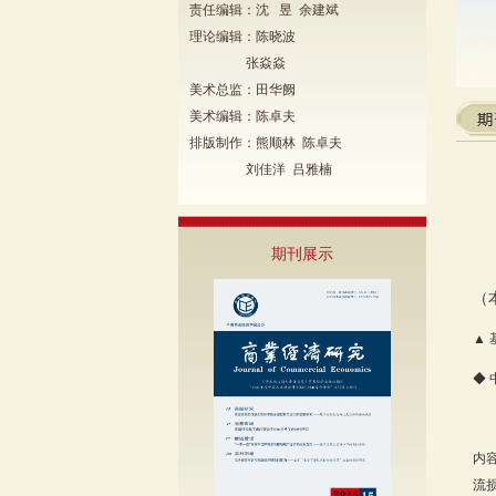
责任编辑：沈 昱 余建斌
理论编辑：陈晓波
张焱焱
美术总监：田华阙
美术编辑：陈卓夫
排版制作：熊顺林 陈卓夫
刘佳洋 吕雅楠
期刊展示
（
▲
◆
内
流