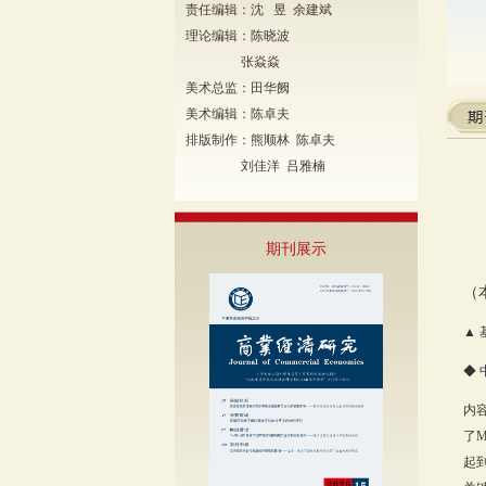
责任编辑：沈 昱 余建斌
理论编辑：陈晓波
张焱焱
美术总监：田华阙
美术编辑：陈卓夫
排版制作：熊顺林 陈卓夫
刘佳洋 吕雅楠
期刊展示
（
▲
◆
内
了
起