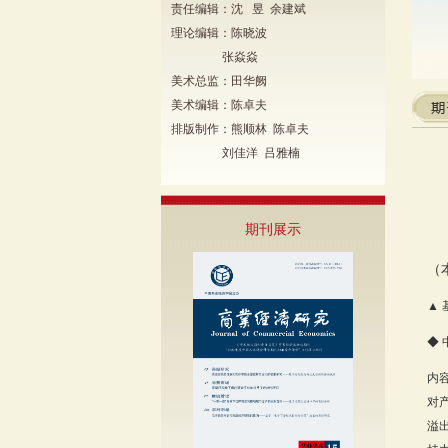
责任编辑：沈 昱 余建斌
理论编辑：陈晓波
张焱焱
美术总监：田华阙
美术编辑：陈卓夫
排版制作：熊顺林 陈卓夫
刘佳洋 吕雅楠
期刊展示
（
▲
◆
内
对
溢