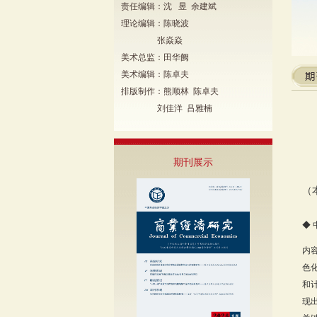
责任编辑：沈 昱 余建斌
理论编辑：陈晓波
张焱焱
美术总监：田华阙
美术编辑：陈卓夫
排版制作：熊顺林 陈卓夫
刘佳洋 吕雅楠
期刊展示
（
◆
内
色
和
现