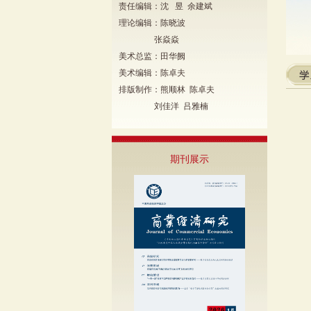
责任编辑：沈 昱 余建斌
理论编辑：陈晓波
张焱焱
美术总监：田华阙
美术编辑：陈卓夫
排版制作：熊顺林 陈卓夫
刘佳洋 吕雅楠
期刊展示